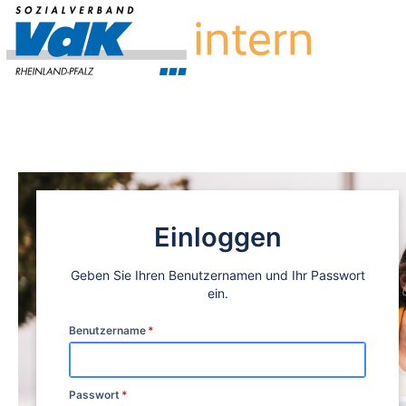
Zum
Hauptinhalt
springen
assistive.skiplink.to.breadcrumbs
assistive.skiplink.to.header.menu
assistive.skiplink.to.action.menu
assistive.skiplink.to.quick.search
Einloggen
Geben Sie Ihren Benutzernamen und Ihr Passwort
ein.
Benutzername
*
Passwort
*