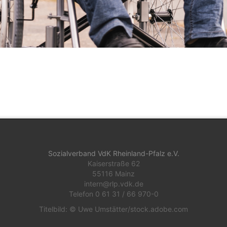
Sozialverband VdK Rheinland-Pfalz e.V.
Kaiserstraße 62
55116 Mainz
intern@rlp.vdk.de
Telefon 0 61 31 / 66 970-0
Titelbild: © Uwe Umstätter/stock.adobe.com